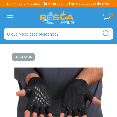
Bem vindo a Pesca.com.br a maior e melhor loja de pesca do Brasil
0
ESGOTADO