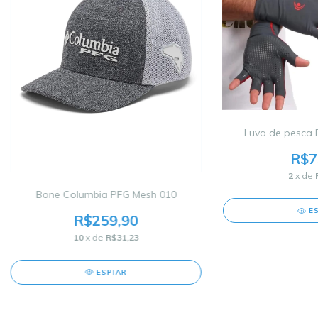
Luva de pesca F
R$7
2
x de
Bone Columbia PFG Mesh 010
E
R$259,90
10
x de
R$31,23
ESPIAR