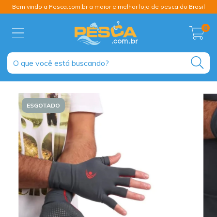
Bem vindo a Pesca.com.br a maior e melhor loja de pesca do Brasil
0
ESGOTADO