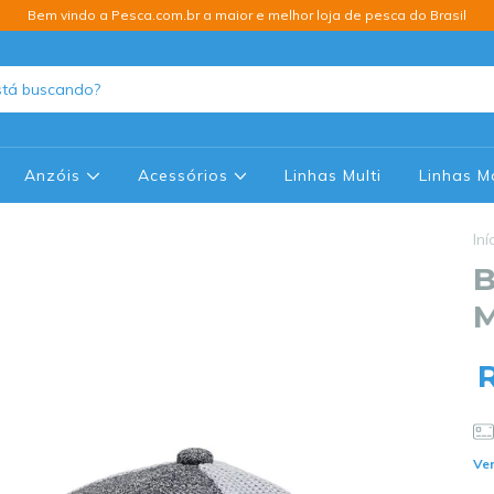
Bem vindo a Pesca.com.br a maior e melhor loja de pesca do Brasil
Anzóis
Acessórios
Linhas Multi
Linhas 
Iní
B
M
Ver