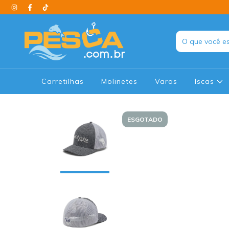
Carretilhas
Molinetes
Varas
Iscas
ESGOTADO