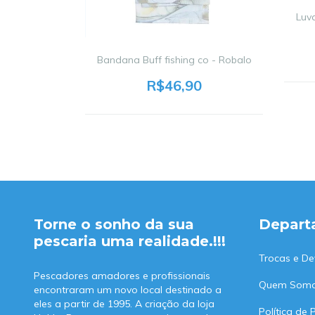
no
Luv
0
Bandana Buff fishing co - Robalo
68
R$46,90
Torne o sonho da sua
Depart
pescaria uma realidade.!!!
Trocas e De
Pescadores amadores e profissionais
Quem Som
encontraram um novo local destinado a
eles a partir de 1995. A criação da loja
Política de 