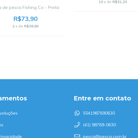
10
x de
R$31,23
a de pesca Fishing Co - Preta
R$73,90
2
x de
R$38,89
amentos
Entre em contato
voluções
5541987690630
os
(41) 98769-0630
Privacidade
pesca@pesca.com.br