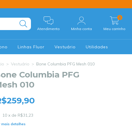
0
Atendimento
Minha conta
Meu carrinho
Mono
Linhas Fluor
Vestuário
Utilidades
cio
>
Vestuário
>
Bone Columbia PFG Mesh 010
one Columbia PFG
esh 010
R$259,90
10
x de
R$31,23
 mais detalhes