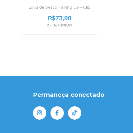
Luva de pesca Fishing Co - Clip
B
R$73,90
2
x de
R$38,89
7
Permaneça conectado