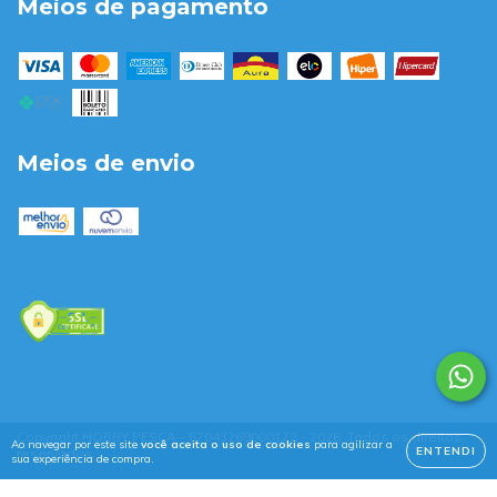
Meios de pagamento
Meios de envio
Copyright HOBBY PESCA - 57043269000172 - 2026. Todos os direitos
Ao navegar por este site
você aceita o uso de cookies
para agilizar a
ENTENDI
reservados.
sua experiência de compra.