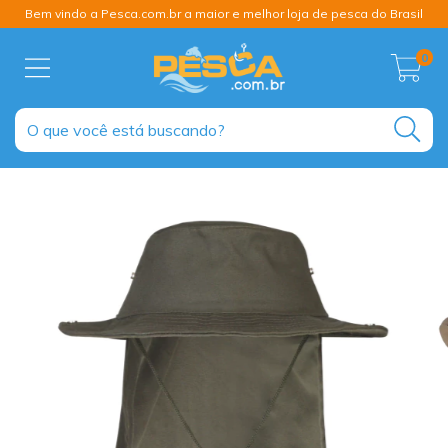
Bem vindo a Pesca.com.br a maior e melhor loja de pesca do Brasil
0