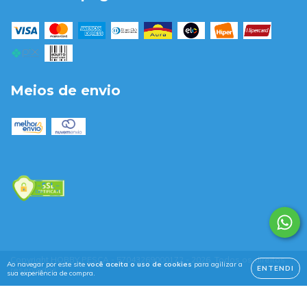
Meios de envio
Copyright HOBBY PESCA - 57043269000172 - 2026. Todos os direitos
Ao navegar por este site
você aceita o uso de cookies
para agilizar a
ENTENDI
reservados.
sua experiência de compra.