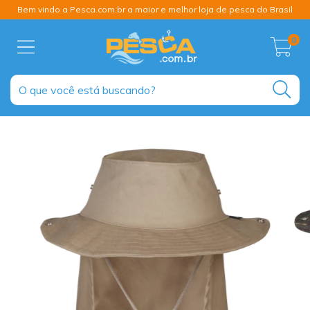
Bem vindo a Pesca.com.br a maior e melhor loja de pesca do Brasil
0