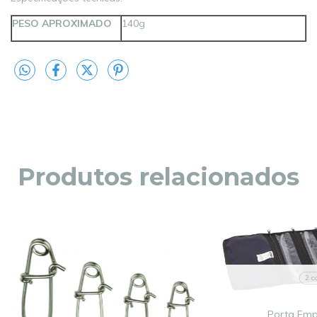
PESO APROXIMADO
140g
Produtos relacionados
2 c
Porta Emp