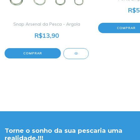
R$5
Snap Arsenal da Pesca - Argola
COMPRAR
R$13,90
COMPRAR
Torne o sonho da sua pescaria uma
realidade.!!!