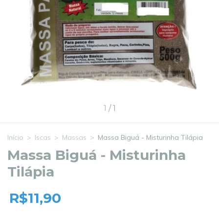
1
/
1
Início
>
Iscas
>
Massas
>
Massa Biguá - Misturinha Tilápia
Massa Biguá - Misturinha
Tilápia
R$11,90