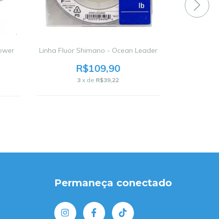
Power
Linha Fluor Shimano - Ocean Leader
Linha Fluor
R$109,90
3
x de
R$39,22
6
Permaneça conectado