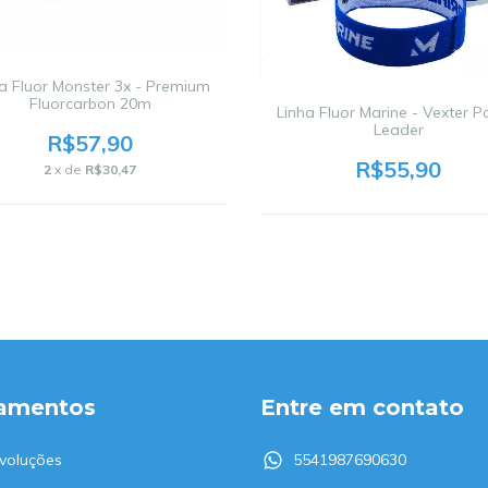
a Fluor Monster 3x - Premium
Fluorcarbon 20m
Linha Fluor Marine - Vexter 
Leader
R$57,90
R$55,90
2
x de
R$30,47
amentos
Entre em contato
voluções
5541987690630