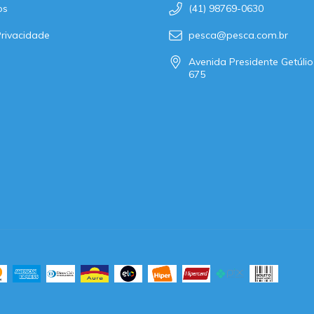
os
(41) 98769-0630
Privacidade
pesca@pesca.com.br
Avenida Presidente Getúlio
675