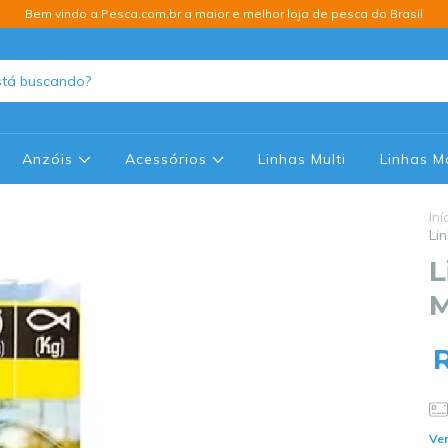
Bem vindo a Pesca.com.br a maior e melhor loja de pesca do Brasil
Anzóis
Acessórios
Linhas Multi
Linhas 
Iní
Li
L
M
Ver