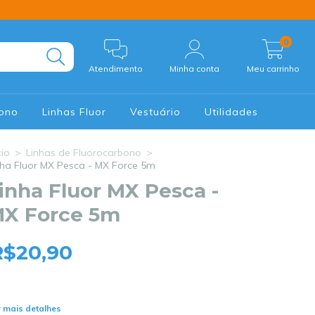
0
Atendimento
Minha conta
Meu carrinho
Mono
Linhas Fluor
Vestuário
Utilidades
cio
>
Linhas de Fluorocarbono
>
nha Fluor MX Pesca - MX Force 5m
inha Fluor MX Pesca -
X Force 5m
R$20,90
 mais detalhes