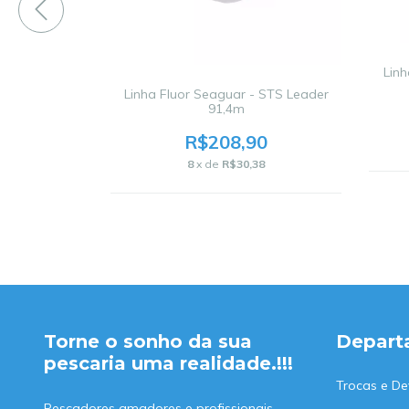
Linh
ntier Leader
Linha Fluor Seaguar - STS Leader
91,4m
0
R$208,90
81
8
x de
R$30,38
Torne o sonho da sua
Depart
pescaria uma realidade.!!!
Trocas e De
Pescadores amadores e profissionais