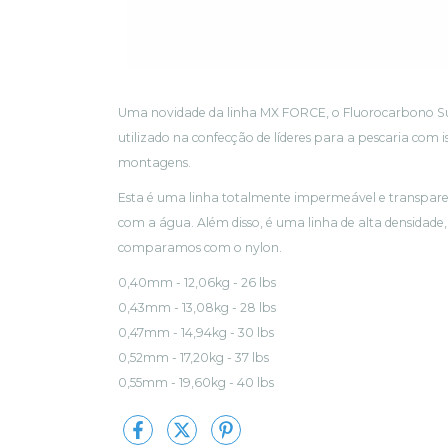
Uma novidade da linha MX FORCE, o Fluorocarbono Sup
utilizado na confecção de líderes para a pescaria com i
montagens.
Esta é uma linha totalmente impermeável e transpare
com a água. Além disso, é uma linha de alta densidad
comparamos com o nylon.
0,40mm - 12,06kg - 26 lbs
0,43mm - 13,08kg - 28 lbs
0,47mm - 14,94kg - 30 lbs
0,52mm - 17,20kg - 37 lbs
0,55mm - 19,60kg - 40 lbs