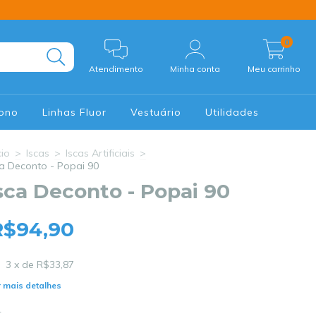
0
Atendimento
Minha conta
Meu carrinho
Mono
Linhas Fluor
Vestuário
Utilidades
cio
>
Iscas
>
Iscas Artificiais
>
ca Deconto - Popai 90
sca Deconto - Popai 90
R$94,90
3
x de
R$33,87
 mais detalhes
r