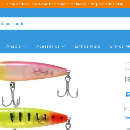
Bem vindo a Pesca.com.br a maior e melhor loja de pesca do Brasil
Anzóis
Acessórios
Linhas Multi
Linhas 
Iní
Is
I
Ver
Co