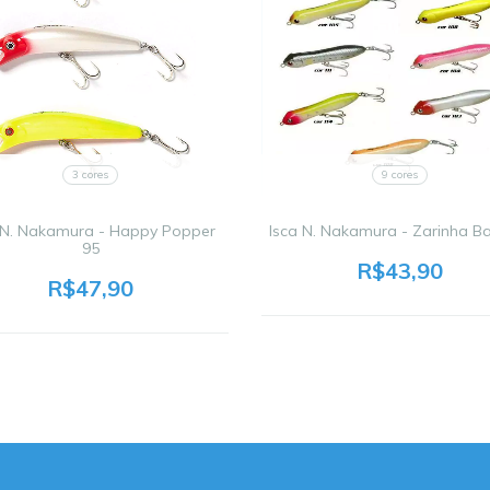
3 cores
9 cores
 N. Nakamura - Happy Popper
Isca N. Nakamura - Zarinha B
95
R$43,90
R$47,90