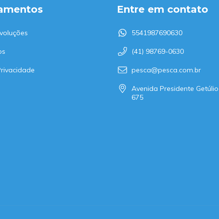
amentos
Entre em contato
voluções
5541987690630
os
(41) 98769-0630
Privacidade
pesca@pesca.com.br
Avenida Presidente Getúlio
675