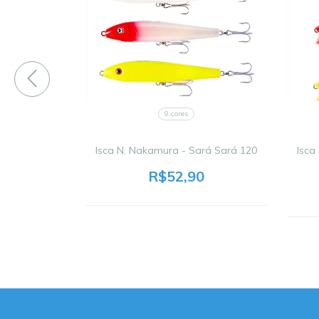
9 cores
aracaré 100
Isca N. Nakamura - Sará Sará 120
Isca
0
R$52,90