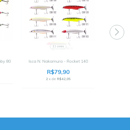
11 cores
aby 80
Isca N. Nakamura - Rocket 140
Isca N. Nak
R$79,90
2
x de
R$42,05