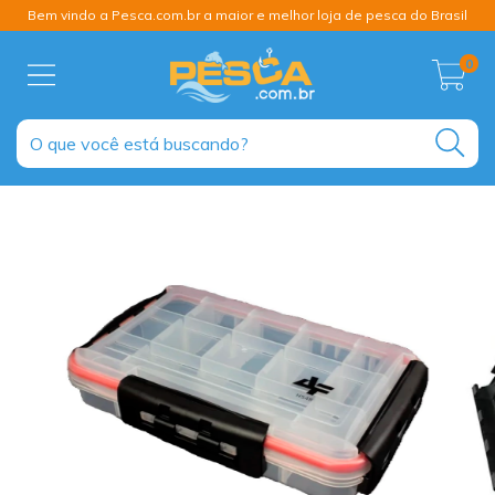
Bem vindo a Pesca.com.br a maior e melhor loja de pesca do Brasil
0