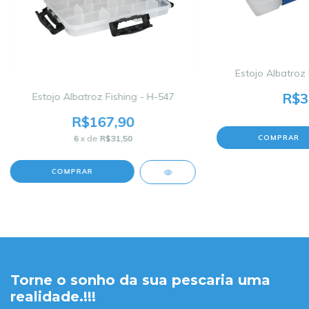
Estojo Albatroz 
R$3
Estojo Albatroz Fishing - H-547
R$167,90
6
x de
R$31,50
Torne o sonho da sua pescaria uma
realidade.!!!