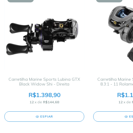
Carretilha Marine Sports Lubina GTX
Carretilha Marine 
Black Widow Shi - Direita
8.3:1 - 11 Rolam
R$1.398,90
R$1.1
12
x de
R$144,68
12
x de
ESPIAR
E