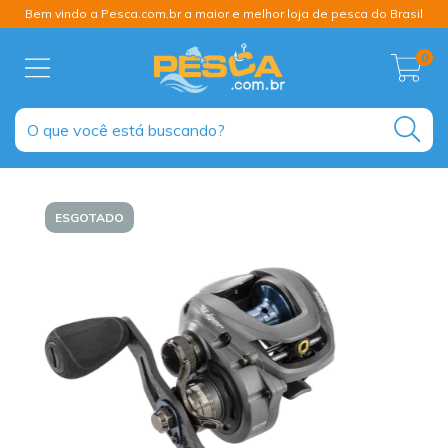
Bem vindo a Pesca.com.br a maior e melhor loja de pesca do Brasil
0
ESGOTADO