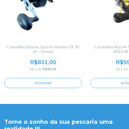
Carretilha Marine Sports Master EX 30
Carretilha Marine 
HI - Direita
400 6 BI 
R$831,00
R$59
12
x de
R$85,95
12
x de
ESPIAR
E
Torne o sonho da sua pescaria uma
realidade.!!!