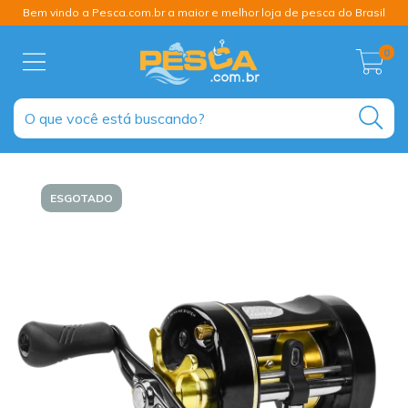
Bem vindo a Pesca.com.br a maior e melhor loja de pesca do Brasil
0
ESGOTADO