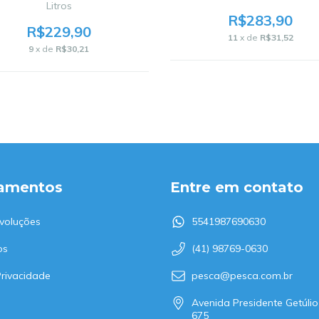
Litros
R$283,90
R$229,90
11
x de
R$31,52
9
x de
R$30,21
amentos
Entre em contato
voluções
5541987690630
os
(41) 98769-0630
Privacidade
pesca@pesca.com.br
Avenida Presidente Getúlio
675