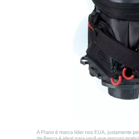
A Plano é marca líder nos EUA, justamente pel
de Pesca é ideal para você que procura prati