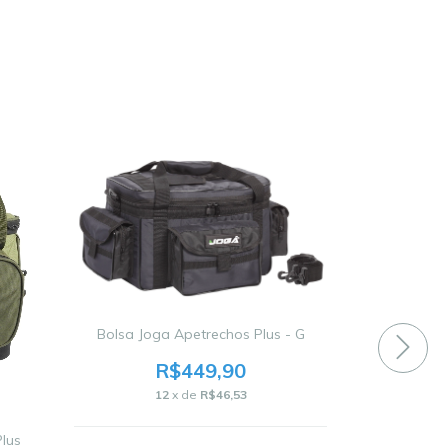
ESGOTADO
Bolsa Joga Apetrechos Plus - G
R$449,90
Bolsa de 
Expl
12
x de
R$46,53
lus