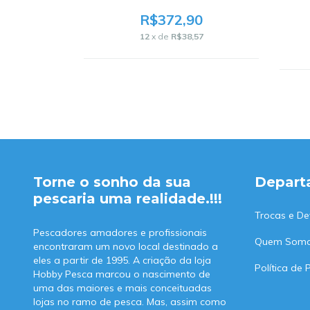
0
R$372,90
88
12
x de
R$38,57
Torne o sonho da sua
Depart
pescaria uma realidade.!!!
Trocas e De
Pescadores amadores e profissionais
Quem Som
encontraram um novo local destinado a
eles a partir de 1995. A criação da loja
Política de 
Hobby Pesca marcou o nascimento de
uma das maiores e mais conceituadas
lojas no ramo de pesca. Mas, assim como