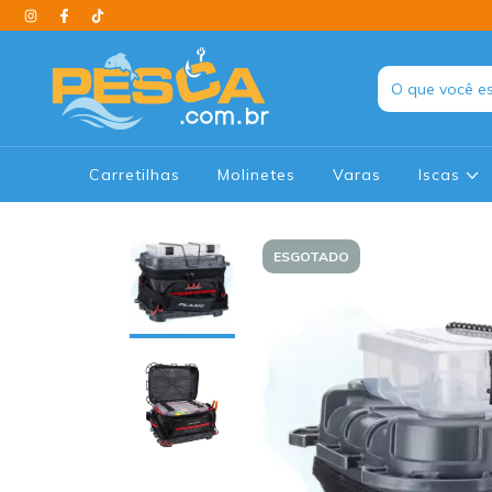
Carretilhas
Molinetes
Varas
Iscas
ESGOTADO