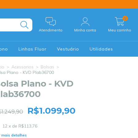
0
Atendimento
Minha conta
Meu carrinho
Mono
Linhas Fluor
Vestuário
Utilidades
cio
>
Acessorios
>
Bolsas
>
lsa Plano - KVD Plab36700
olsa Plano - KVD
lab36700
R$1.099,90
1.249,90
12
x de
R$113,76
 mais detalhes