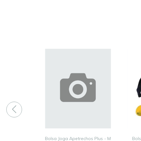
- Plus 18L
Bolsa Joga Apetrechos Plus - M
Bols