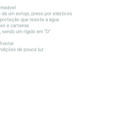
ermeável
de um estojo, preso por elásticos
 proteção que resiste a água
nes e carteiras
, sendo um rígido em “D”
frontal
ondições de pouca luz