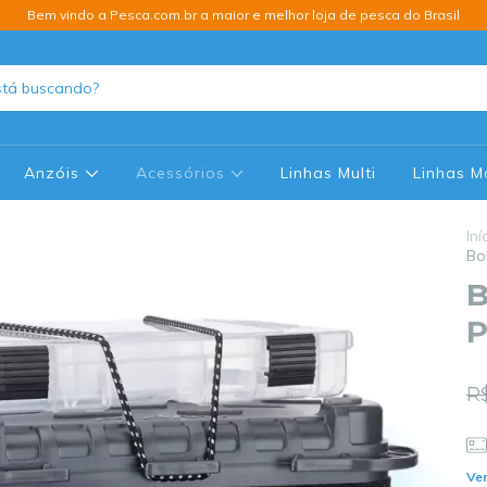
Bem vindo a Pesca.com.br a maior e melhor loja de pesca do Brasil
Anzóis
Acessórios
Linhas Multi
Linhas 
Iní
Bo
B
P
R$
Ver