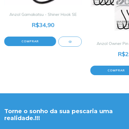
Anzol Gamakatsu - Shiner Hook SE
R$34,90
COMPRAR
Anzol Owner Pin
R$2
Torne o sonho da sua pescaria uma
realidade.!!!