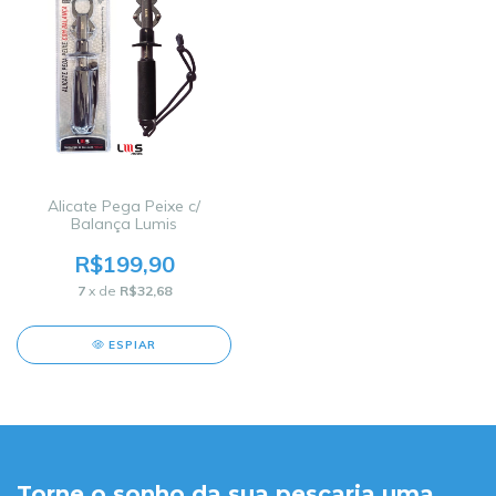
Alicate Pega Peixe c/
Balança Lumis
R$199,90
7
x de
R$32,68
ESPIAR
Torne o sonho da sua pescaria uma