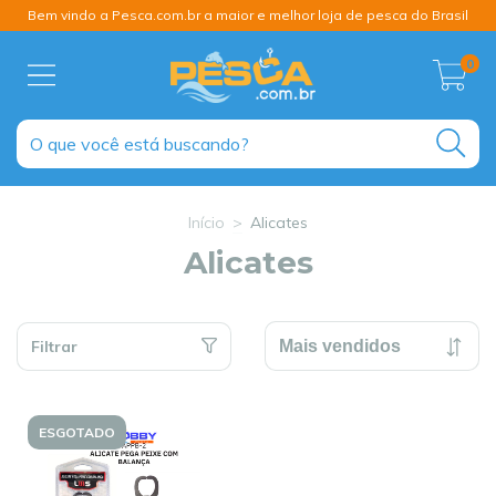
Bem vindo a Pesca.com.br a maior e melhor loja de pesca do Brasil
0
Início
>
Alicates
Alicates
Filtrar
ESGOTADO